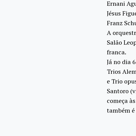
Ernani Agu
Jésus Figu
Franz Schu
A orquestr
Salão Leop
franca.
Já no dia 
Trios Alem
e Trio opu
Santoro (v
começa às
também é 