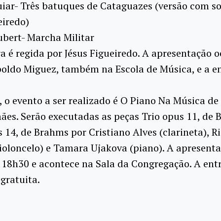
iar- Três batuques de Cataguazes (versão com so
eiredo)
bert- Marcha Militar
a é regida por Jésus Figueiredo. A apresentação o
oldo Miguez, também na Escola de Música, e a e
6, o evento a ser realizado é O Piano Na Música d
ães. Serão executadas as peças Trio opus 11, de 
s 14, de Brahms por Cristiano Alves (clarineta), R
ioloncelo) e Tamara Ujakova (piano). A apresent
 18h30 e acontece na Sala da Congregação. A ent
gratuita.