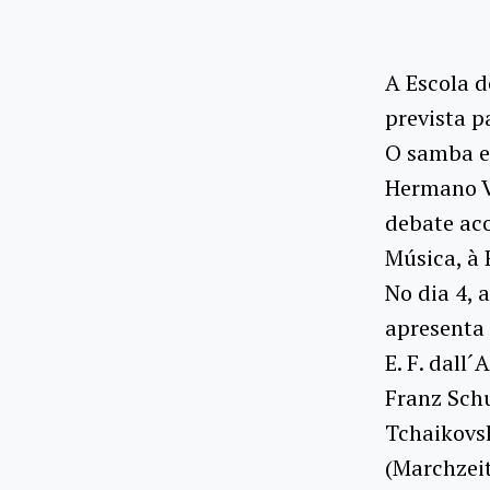
A Escola 
prevista p
O samba e
Hermano V
debate aco
Música, à 
No dia 4, 
apresenta 
E. F. dall
Franz Schu
Tchaikovsk
(Marchzei