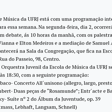
de Música da UFRJ está com uma programação int
ara essa semana. Na segunda-feira, dia 2, ocorrer
m debate, ás 10 horas da manhã, com os palestr
ianna e Elton Medeiros e a mediação de Samuel 
ntecerá na Sala da Congregação, que fica na Esc
Rua do Passeio, 98, Centro.
a Orquestra Juvenil da Escola de Música da UFRJ s
às 18:30, com a seguinte programação:
´Abaco- Concerto All´unisono (allegro, largo, prest
bert- Duas peças de “Rosamunde”; Entr´acte e Ba
y- Suíte nº 2 do Álbum da Juventude, op. 39
tmass, Lebhaft, Langsam, Schnell)