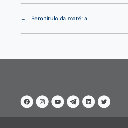
←
Sem título da matéria
Facebook
Instagram
Youtube
Telegram
Linkedin
Twitter