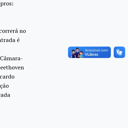
pros:
correrá no
ntrada é
e Câmara-
Beethoven
icardo
ação
rada