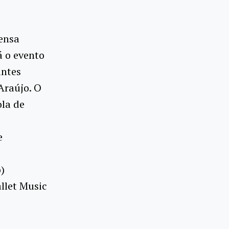
ensa
á o evento
antes
Araújo. O
ola de
e
o)
llet Music