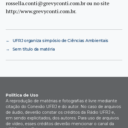
rossella.conti@grevyconti.com.br ou no site
http://www.grevyconti.com.br.
←
UFRJ organiza simpósio de Ciências Ambientais
→
Sem título da matéria
Política de Uso
A reprodução de matérias e fotografias é livre mediante
citação do Conexão UFRJ e do autor. No caso de arquivos
de áudio, deverão constar os créditos da Rádio UFRJ e,
em sendo explicitados, dos autores. Para uso de arquivos
de vídeo, esses créditos deverão mencionar o canal da