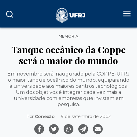
Categorias
MEMÓRIA
Tanque oceânico da Coppe
será o maior do mundo
Em novembro será inaugurado pela COPPE-UFRJ
o maior tanque oceânico do mundo, equiparando
a universidade aos maiores centros tecnológicos.
Um dos objetivos é integrar cada vez mais a
universidade com empresas que invistam em
pesquisa.
Por
Conexão
9 de setembro de 2002