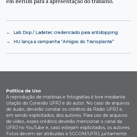
em Berlim para a apresentação do trabalho.
←
Lab Dop / Ladetec credenciado para antidopping
→
HU lança a campanha “Amigos do Transplante”
Política de Uso
A reprodução de matérias e fotografias é livre mediante
citação do Conexão UFRJ e do autor. No caso de arquivos
de áudio, deverão constar os créditos da Rádio UFRJ e,
em sendo explicitados, dos autores. Para uso de arquivos
de vídeo, esses créditos deverão mencionar o canal da
UFRJ no YouTube e, caso estejam explicitados, os autores.
Fotos devem ser atribuídas à SGCOM/UFRJ, juntamente