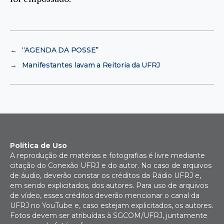
←
“AGENDA DA POSSE”
→
Manifestantes lavam a Reitoria da UFRJ
Política de Uso
A reprodução de matérias e fotografias é livre mediante
citação do Conexão UFRJ e do autor. No caso de arquivos
de áudio, deverão constar os créditos da Rádio UFRJ e,
em sendo explicitados, dos autores. Para uso de arquivos
de vídeo, esses créditos deverão mencionar o canal da
UFRJ no YouTube e, caso estejam explicitados, os autores.
Fotos devem ser atribuídas à SGCOM/UFRJ, juntamente