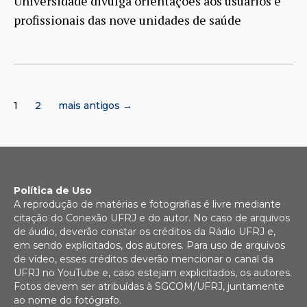
Universidade divulga orientações aos usuários e
profissionais das nove unidades de saúde
Paginação
1
2
mais antigos
→
de
posts
Política de Uso
A reprodução de matérias e fotografias é livre mediante
citação do Conexão UFRJ e do autor. No caso de arquivos
de áudio, deverão constar os créditos da Rádio UFRJ e,
em sendo explicitados, dos autores. Para uso de arquivos
de vídeo, esses créditos deverão mencionar o canal da
UFRJ no YouTube e, caso estejam explicitados, os autores.
Fotos devem ser atribuídas à SGCOM/UFRJ, juntamente
ao nome do fotógrafo.