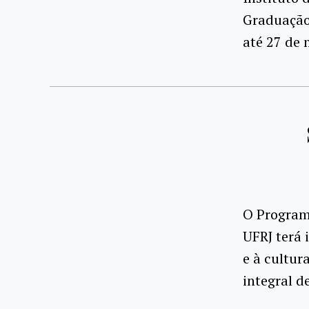
Graduação 
até 27 de 
O Program
UFRJ terá 
e à cultur
integral d