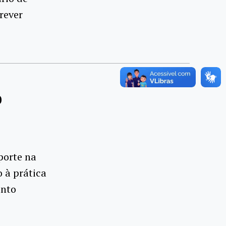
rever
o
porte na
o à prática
ento