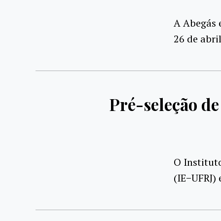
A Abegás e
26 de abri
Pré-seleção de
O Institut
(IE−UFRJ) 