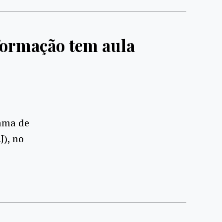
formação tem aula
rama de
), no