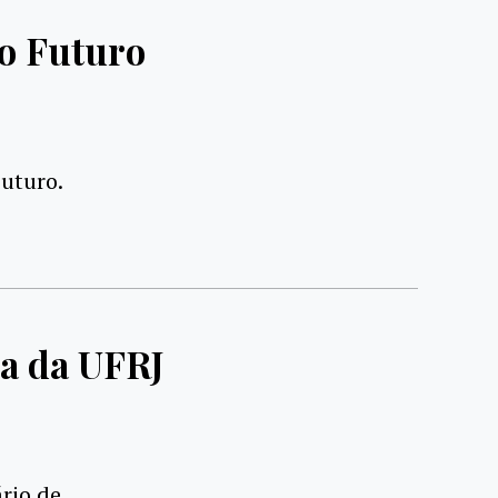
do Futuro
Futuro.
ia da UFRJ
ário de