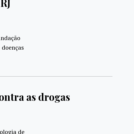
FRJ
undação
e doenças
ontra as drogas
ologia de