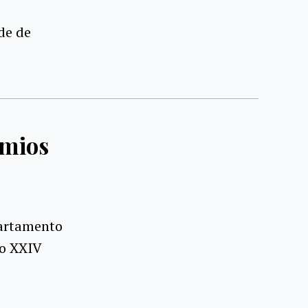
de de
êmios
partamento
no XXIV