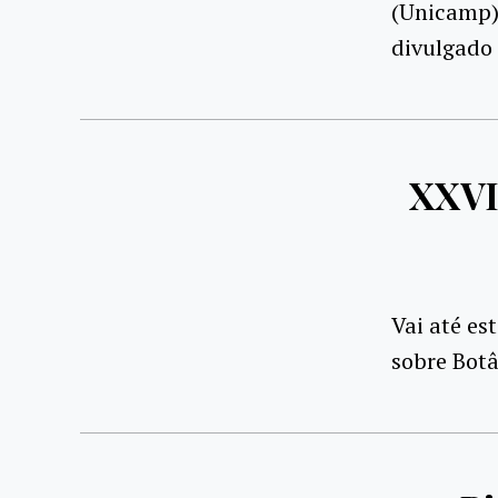
(Unicamp)
divulgado
XXVI
Vai até es
sobre Botâ