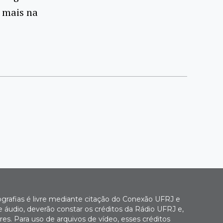
 mais na
ografias é livre mediante citação do Conexão UFRJ e
e áudio, deverão constar os créditos da Rádio UFRJ e,
es. Para uso de arquivos de vídeo, esses créditos