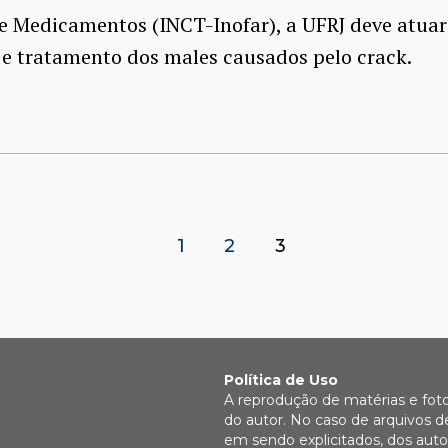
e Medicamentos (INCT-Inofar), a UFRJ deve atuar
e tratamento dos males causados pelo crack.
1
2
3
Política de Uso
A reprodução de matérias e fot
do autor. No caso de arquivos d
em sendo explicitados, dos autor