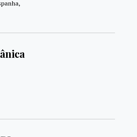
spanha,
ânica