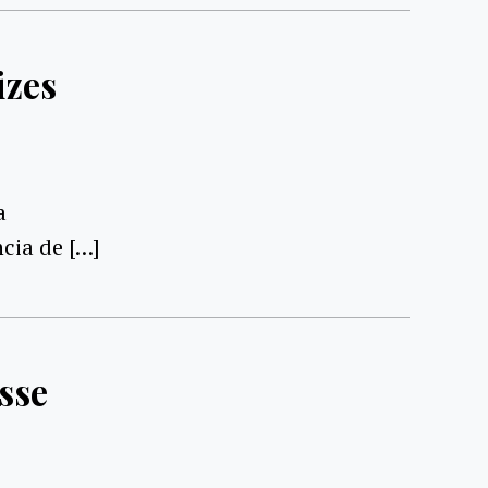
izes
a
cia de […]
sse