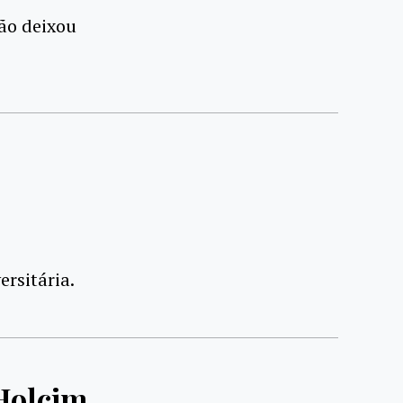
ão deixou
ersitária.
Holcim