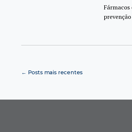
Fármacos 
prevenção 
Paginação
←
Posts
mais recentes
de
posts