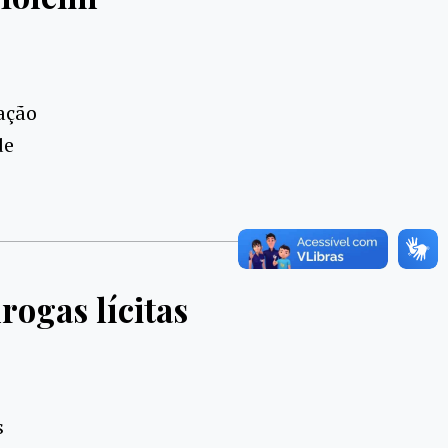
ação
de
rogas lícitas
s