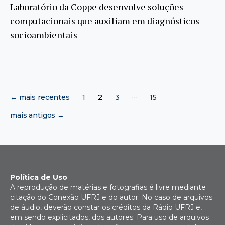
Laboratório da Coppe desenvolve soluções
computacionais que auxiliam em diagnósticos
socioambientais
Paginação
…
←
mais recentes
1
2
3
15
de
posts
mais antigos
→
Política de Uso
A reprodução de matérias e fotografias é livre mediante
citação do Conexão UFRJ e do autor. No caso de arquivos
de áudio, deverão constar os créditos da Rádio UFRJ e,
em sendo explicitados, dos autores. Para uso de arquivos