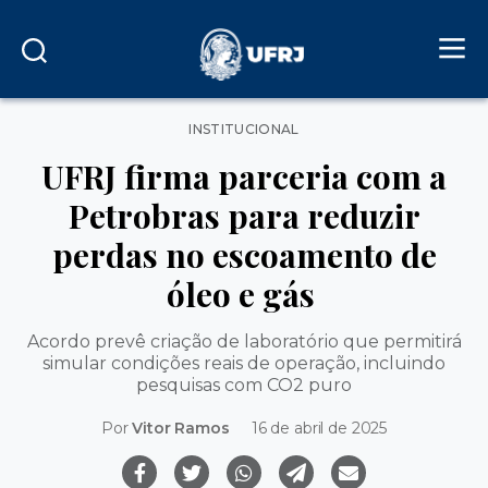
Categorias
INSTITUCIONAL
UFRJ firma parceria com a
Petrobras para reduzir
perdas no escoamento de
óleo e gás
Acordo prevê criação de laboratório que permitirá
simular condições reais de operação, incluindo
pesquisas com CO2 puro
Por
Vitor Ramos
16 de abril de 2025