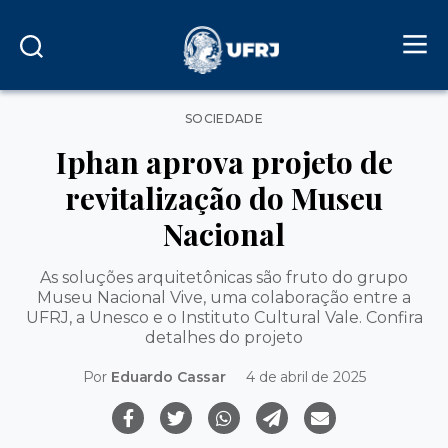
Categorias
SOCIEDADE
Iphan aprova projeto de
revitalização do Museu
Nacional
As soluções arquitetônicas são fruto do grupo
Museu Nacional Vive, uma colaboração entre a
UFRJ, a Unesco e o Instituto Cultural Vale. Confira
detalhes do projeto
Por
Eduardo Cassar
4 de abril de 2025