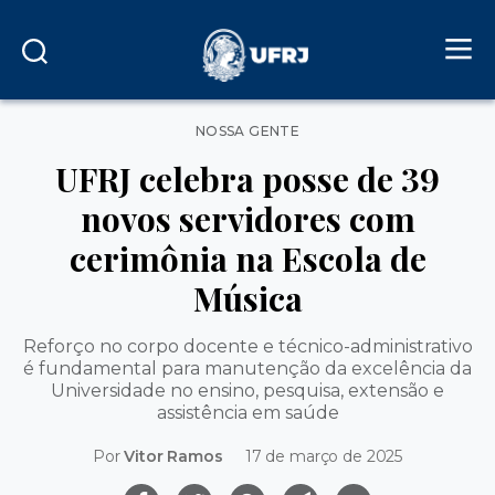
Categorias
NOSSA GENTE
UFRJ celebra posse de 39
novos servidores com
cerimônia na Escola de
Música
Reforço no corpo docente e técnico-administrativo
é fundamental para manutenção da excelência da
Universidade no ensino, pesquisa, extensão e
assistência em saúde
Por
Vitor Ramos
17 de março de 2025