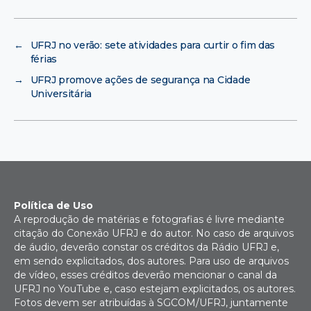
←
UFRJ no verão: sete atividades para curtir o fim das
férias
→
UFRJ promove ações de segurança na Cidade
Universitária
Política de Uso
A reprodução de matérias e fotografias é livre mediante
citação do Conexão UFRJ e do autor. No caso de arquivos
de áudio, deverão constar os créditos da Rádio UFRJ e,
em sendo explicitados, dos autores. Para uso de arquivos
de vídeo, esses créditos deverão mencionar o canal da
UFRJ no YouTube e, caso estejam explicitados, os autores.
Fotos devem ser atribuídas à SGCOM/UFRJ, juntamente