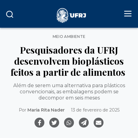
Categorias
MEIO AMBIENTE
Pesquisadores da UFRJ
desenvolvem bioplásticos
feitos a partir de alimentos
Além de serem uma alternativa para plásticos
convencionais, as embalagens podem se
decompor em seis meses
Por
Maria Rita Nader
13 de fevereiro de 2025