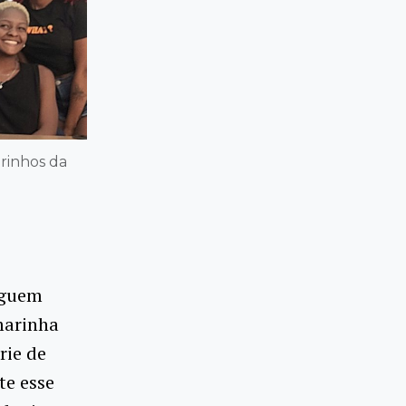
arinhos da
eguem
marinha
rie de
te esse