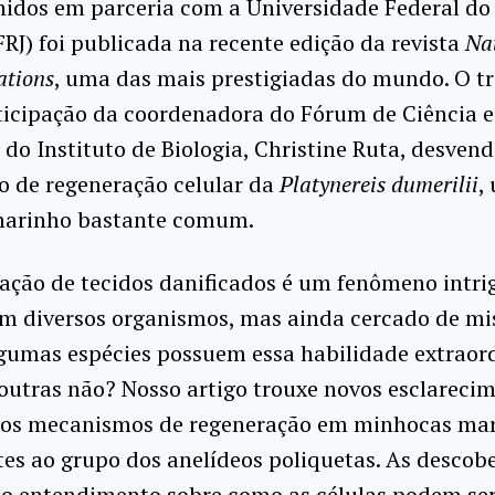
idos em parceria com a Universidade Federal do 
FRJ) foi publicada na recente edição da revista
Na
tions
, uma das mais prestigiadas do mundo. O t
icipação da coordenadora do Fórum de Ciência e
 do Instituto de Biologia, Christine Ruta, desven
 de regeneração celular da
Platynereis dumerilii
,
marinho bastante comum.
ação de tecidos danificados é um fenômeno intri
m diversos organismos, mas ainda cercado de mis
gumas espécies possuem essa habilidade extraor
utras não? Nosso artigo trouxe novos esclareci
r os mecanismos de regeneração em minhocas mar
es ao grupo dos anelídeos poliquetas. As descob
no entendimento sobre como as células podem se