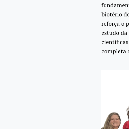
fundamenta
biotério d
reforça o
estudo da
científica
completa a