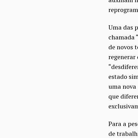
reprograma
Uma das p
chamada “
de novos 
regenerar 
“desdifere
estado sim
uma nova 
que difer
exclusivam
Para a pes
de trabal