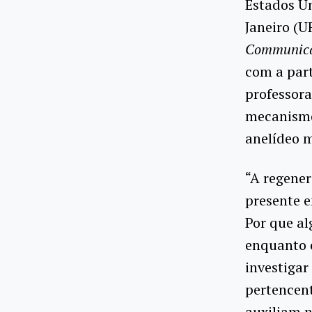
Estados Un
Janeiro (U
Communica
com a part
professora
mecanismo
anelídeo 
“A regener
presente e
Por que al
enquanto o
investiga
pertencent
auxiliam 