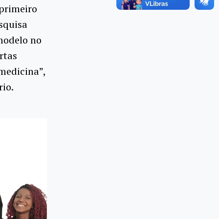
primeiro
squisa
modelo no
rtas
 medicina”,
io.