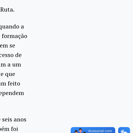
 Ruta.
 quando a
a formação
uem se
cesso de
nam a um
te que
m feito
 dependem
 seis anos
bém foi