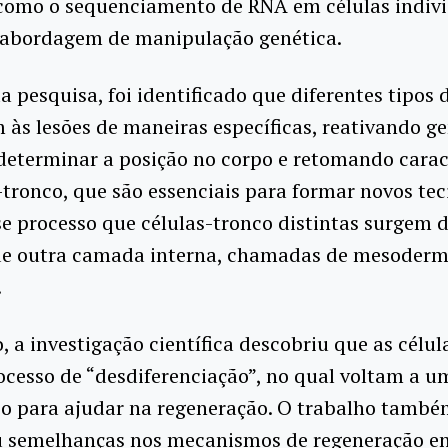
 como o sequenciamento de RNA em células indivi
abordagem de manipulação genética.
a pesquisa, foi identificado que diferentes tipos 
às lesões de maneiras específicas, reativando g
eterminar a posição no corpo e retomando carac
-tronco, que são essenciais para formar novos teci
se processo que células-tronco distintas surgem 
 de outra camada interna, chamadas de mesoder
.
, a investigação científica descobriu que as célu
cesso de “desdiferenciação”, no qual voltam a u
co para ajudar na regeneração. O trabalho tamb
ou semelhanças nos mecanismos de regeneração en