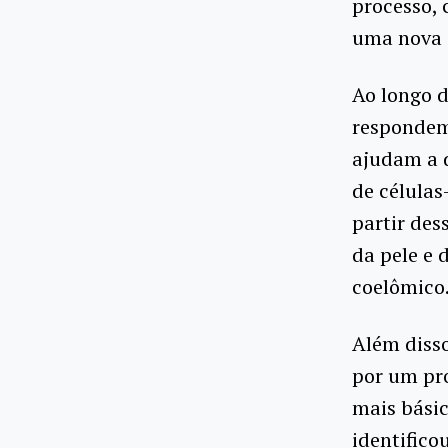
processo,
uma nova 
Ao longo d
respondem 
ajudam a d
de células
partir des
da pele e
coelômico
Além disso
por um pro
mais bási
identific