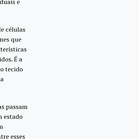
duais e
de células
enes que
terísticas
dos. É a
do tecido
ma
las passam
m estado
ém
tre esses