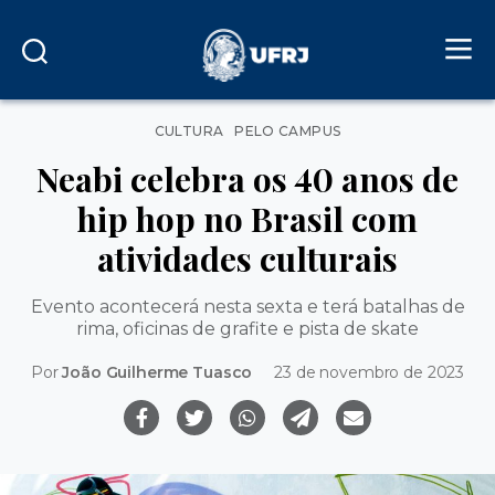
Categorias
CULTURA
PELO CAMPUS
Neabi celebra os 40 anos de
hip hop no Brasil com
atividades culturais
Evento acontecerá nesta sexta e terá batalhas de
rima, oficinas de grafite e pista de skate
Por
João Guilherme Tuasco
23 de novembro de 2023