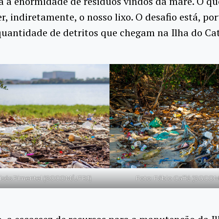
 à enormidade de resíduos vindos da maré. O qu
er, indiretamente, o nosso lixo. O desafio está, po
quantidade de detritos que chegam na Ilha do Ca
isés Pimentel (SGCOM/UFRJ)
Foto: Fábio Caffé (SGCOM