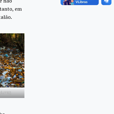
e não
rtanto, em
talão.
/UFRJ)