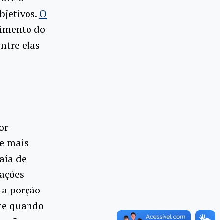
bjetivos.
O
vimento do
ntre elas
or
te mais
aía de
ações
 a porção
nte quando