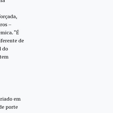
lha
orçada,
ros –
mica. “É
ferente de
l do
 tem
criado em
de porte