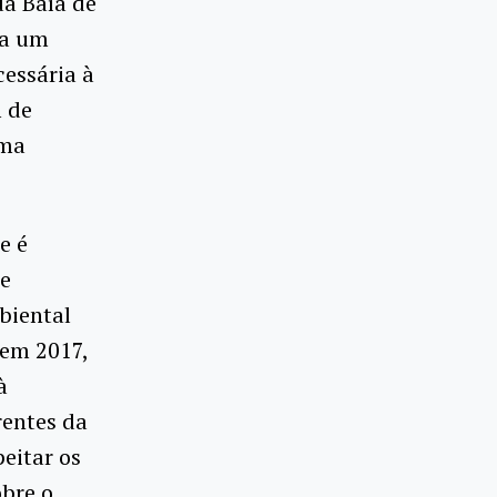
da Baía de
 a um
essária à
m de
rma
e é
te
biental
 em 2017,
à
rentes da
eitar os
obre o