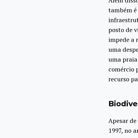
Além disso
também é u
infraestr
posto de v
impede a 
uma despes
uma praia 
comércio p
recurso pa
Biodive
Apesar de 
1997, no a