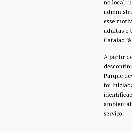
no local: 
administra
esse motiv
adultas e 
Catalão já
A partir d
descontin
Parque dev
foi inicia
identifica
ambiental
serviço.