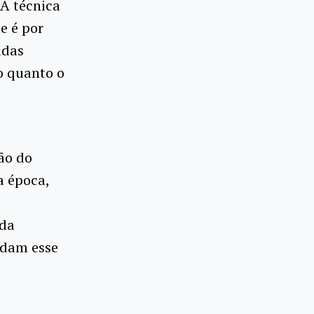
 A técnica
e é por
adas
o quanto o
ão do
a época,
rda
ndam esse