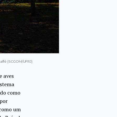
o Caffé (SCGOM/UFRJ)
e aves
istema
cido como
 por
m como um