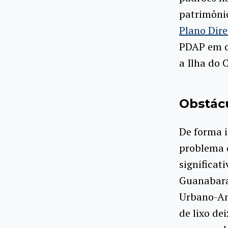
patrimônio
Plano Dir
PDAP em c
a Ilha do 
Obstác
De forma i
problema d
significat
Guanabara
Urbano-Am
de lixo de