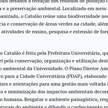
pais desafios a redução dos resíduos de poluição 
 e a preservação ambiental. Localizado em meio
anizado, o Catalão reúne uma biodiversidade nec
a e conservação de áreas verdes na cidade, alé
 atividades de ensino, pesquisa e extensão de fo
o Catalão é feita pela Prefeitura Universitária, qu
l pela conservação, organização e utilização des
o ambiental da Universidade. O Plano Diretor Am
co para a Cidade Universitária (PDAP), elaborado
rizes e orientações para uma gestão mais voltada 
ão e minimização dos impactos ambientais decor
o humana. Resgatar o ambiente paisagístico, resp
turais do ambiente e difundir o conhecimento s