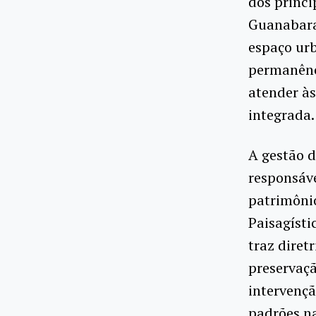
dos princi
Guanabara
espaço urb
permanênci
atender às
integrada.
A gestão d
responsáve
patrimôni
Paisagísti
traz diret
preservaç
intervençã
padrões na