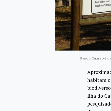
Ilha do Catalão é o
Aproximad
habitam o 
biodivers
Ilha do Ca
pesquisado