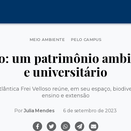
Categorias
MEIO AMBIENTE
PELO CAMPUS
ão: um patrimônio ambie
e universitário
ântica Frei Velloso reúne, em seu espaço, biodiv
ensino e extensão
Por
Julia Mendes
6 de setembro de 2023