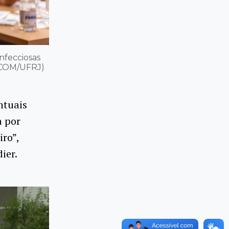
nfecciosas
GCOM/UFRJ)
ntuais
a por
iro”,
ier.