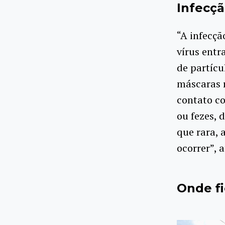
Infecç
“A infecç
vírus entr
de partícu
máscaras r
contato co
ou fezes, 
que rara, 
ocorrer”, 
Onde fi