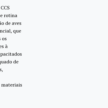
o CCS
e rotina
ão de aves
ncial, que
 os
es à
apacitados
quado de
s,
 materiais