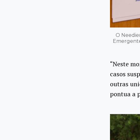
O Needier
Emergente
“Neste mo
casos susp
outras uni
pontua a p