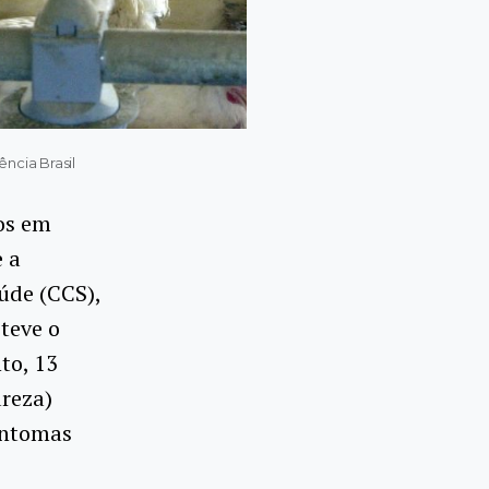
ncia Brasil
os em
 a
úde (CCS),
 teve o
to, 13
ureza)
intomas