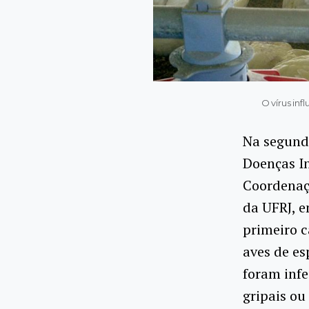
O vírus in
Na segunda
Doenças In
Coordenaç
da UFRJ, 
primeiro c
aves de es
foram infe
gripais ou