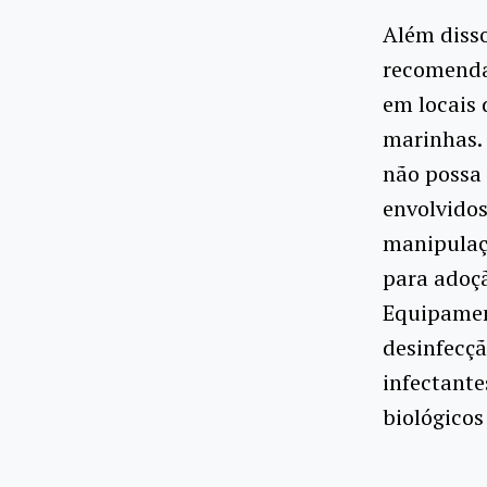
Além disso
recomenda
em locais 
marinhas. 
não possa 
envolvidos
manipulaç
para adoç
Equipament
desinfecçã
infectante
biológicos