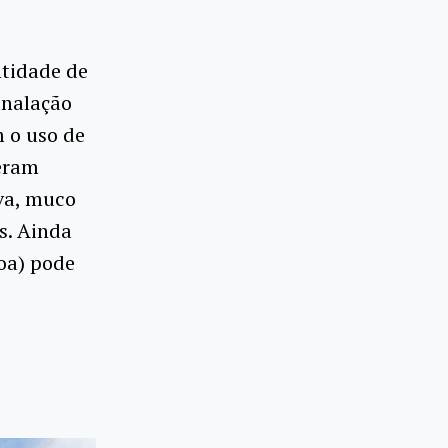
tidade de
inalação
m o uso de
veram
iva, muco
s. Ainda
oa) pode