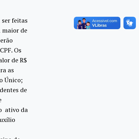
ser feitas
a maior de
derão
 CPF. Os
lor de R$
ra as
ro Único;
identes de
e
o ativo da
uxílio