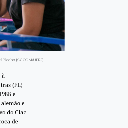
ael Pizzino (SGCOM/UFRJ)
 à
tras (FL)
1988 e
, alemão e
ivo do Clac
roca de