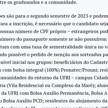
ntre os graduandos e a comunidade.
ões são para o segundo semestre de 2023 e podem 
Para a inscrição, é necessário que o candidato sej
possua número de CPF próprio − estrangeiros po
 número do passaporte somente se não possuírem
ntam com uma taxa de semestralidade única no va
ndo possível o pedido de isenção aos sorteados pa
nível inicial nos grupos: beneficiários do Cadast
 com bolsa integral (100%) Pronatec/Prouni; res
omunidades do entorno da UFRJ − campus Cidad
ria (Vila Residencial ou Complexo da Maré); alun
da UFRJ com Bolsa Auxílio Permanência, Bolsa A
 Bolsa Auxílio PCD; residentes do alojamento da