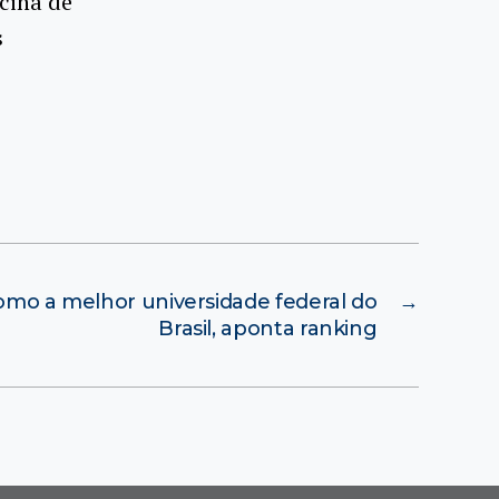
cina de
s
o a melhor universidade federal do
→
Brasil, aponta ranking