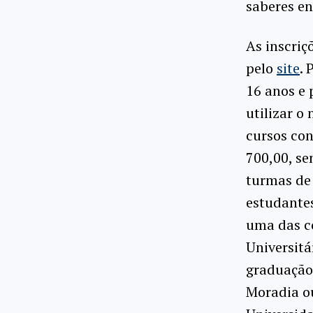
saberes e
As inscriç
pelo
site
. 
16 anos e 
utilizar o
cursos co
700,00, se
turmas de 
estudantes
uma das c
Universitá
graduação 
Moradia ou