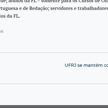
de; alunos da FL – somente para os Cursos de Ofi
tuguesa e de Redação; servidores e trabalhadore
dos da FL.
UE
UFRJ se mantém com