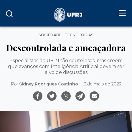
Categorias
SOCIEDADE
TECNOLOGIAS
Descontrolada e ameaçadora
Especialistas da UFRJ são cautelosos, mas creem
que avanços com Inteligência Artificial devem ser
alvo de discussões
Por
Sidney Rodrigues Coutinho
3 de maio de 2023