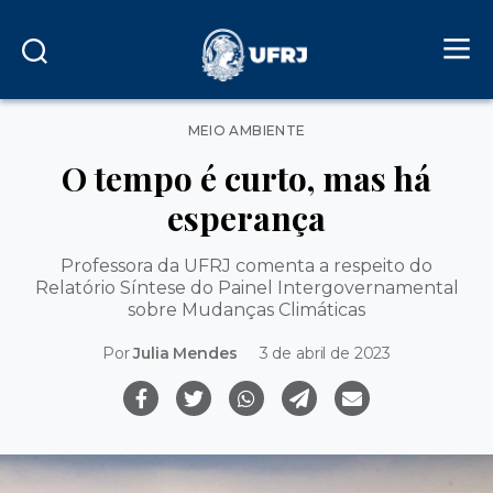
Categorias
MEIO AMBIENTE
O tempo é curto, mas há
esperança
Professora da UFRJ comenta a respeito do
Relatório Síntese do Painel Intergovernamental
sobre Mudanças Climáticas
Por
Julia Mendes
3 de abril de 2023