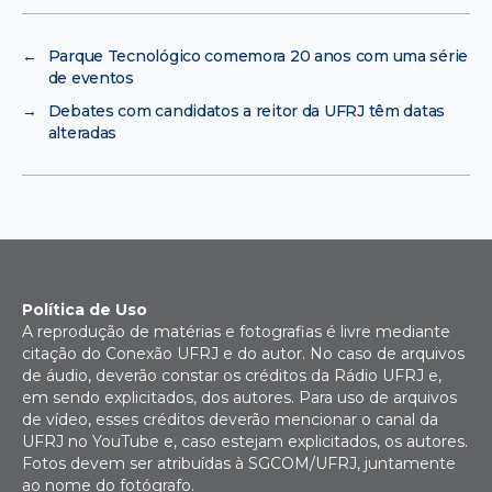
←
Parque Tecnológico comemora 20 anos com uma série
de eventos
→
Debates com candidatos a reitor da UFRJ têm datas
alteradas
Política de Uso
A reprodução de matérias e fotografias é livre mediante
citação do Conexão UFRJ e do autor. No caso de arquivos
de áudio, deverão constar os créditos da Rádio UFRJ e,
em sendo explicitados, dos autores. Para uso de arquivos
de vídeo, esses créditos deverão mencionar o canal da
UFRJ no YouTube e, caso estejam explicitados, os autores.
Fotos devem ser atribuídas à SGCOM/UFRJ, juntamente
ao nome do fotógrafo.