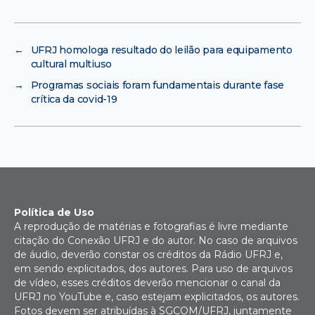
←
UFRJ homologa resultado do leilão para equipamento
cultural multiuso
→
Programas sociais foram fundamentais durante fase
crítica da covid-19
Política de Uso
A reprodução de matérias e fotografias é livre mediante
citação do Conexão UFRJ e do autor. No caso de arquivos
de áudio, deverão constar os créditos da Rádio UFRJ e,
em sendo explicitados, dos autores. Para uso de arquivos
de vídeo, esses créditos deverão mencionar o canal da
UFRJ no YouTube e, caso estejam explicitados, os autores.
Fotos devem ser atribuídas à SGCOM/UFRJ, juntamente