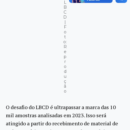
L
B
C
D
|
F
o
t
o:
R
e
p
r
o
d
u
ç
ã
o
O desafio do LBCD é ultrapassar a marca das 10
mil amostras analisadas em 2023. Isso será
atingido a partir do recebimento de material de