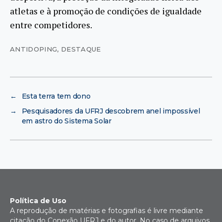
atletas e à promoção de condições de igualdade
entre competidores.
ANTIDOPING
,
DESTAQUE
←
Esta terra tem dono
→
Pesquisadores da UFRJ descobrem anel impossível
em astro do Sistema Solar
Política de Uso
A reprodução de matérias e fotografias é livre mediante
citação do Conexão UFRJ e do autor. No caso de arquivos