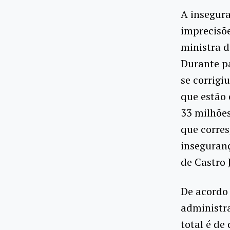
A insegura
imprecisõe
ministra 
Durante p
se corrigi
que estão 
33 milhões
que corre
inseguranç
de Castro 
De acordo 
administra
total é de