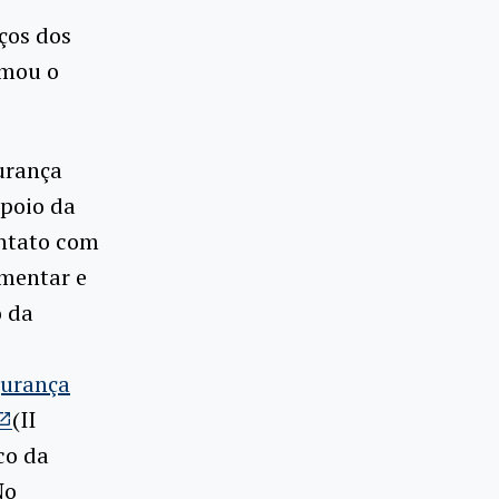
ços dos
rmou o
urança
apoio da
ontato com
imentar e
o da
gurança
(II
co da
No