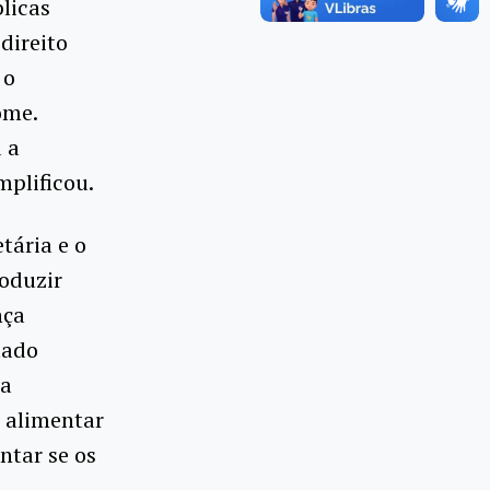
blicas
direito
 o
ome.
 a
plificou.
etária e o
oduzir
nça
tado
 a
 alimentar
ntar se os