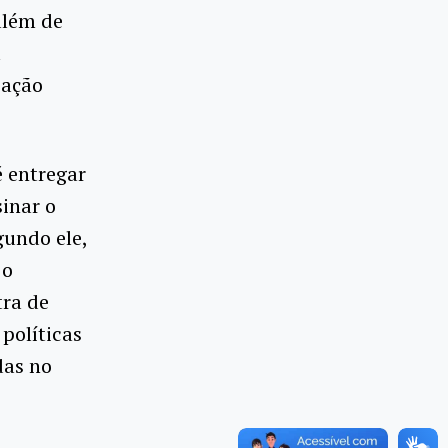
além de
l
iação
é entregar
inar o
gundo ele,
 o
tra de
 políticas
das no