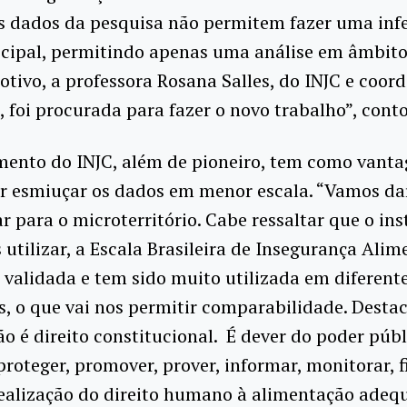
os dados da pesquisa não permitem fazer uma inf
cipal, permitindo apenas uma análise em âmbito
otivo, a professora Rosana Salles, do INJC e coo
, foi procurada para fazer o novo trabalho”, cont
mento do INJC, além de pioneiro, tem como vant
ar esmiuçar os dados em menor escala. “Vamos d
r para o microterritório. Cabe ressaltar que o i
utilizar, a Escala Brasileira de Insegurança Alim
 é validada e tem sido muito utilizada em diferent
, o que vai nos permitir comparabilidade. Desta
o é direito constitucional. É dever do poder públ
 proteger, promover, prover, informar, monitorar, f
realização do direito humano à alimentação ade