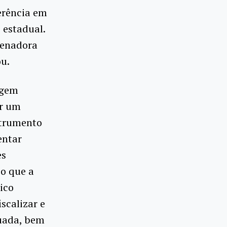
erência em
 estadual.
rdenadora
ou.
agem
ar um
nstrumento
entar
es
co que a
ico
iscalizar e
quada, bem