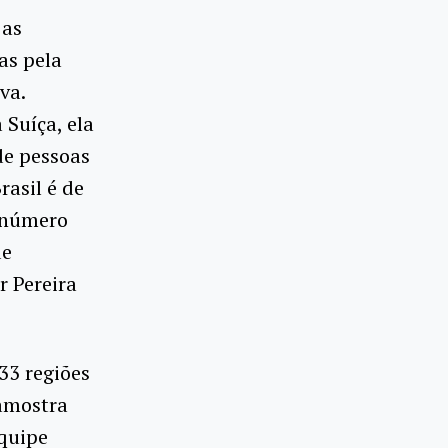
 as
as pela
va.
Suíça, ela
de pessoas
asil é de
, número
de
r Pereira
33 regiões
 amostra
equipe