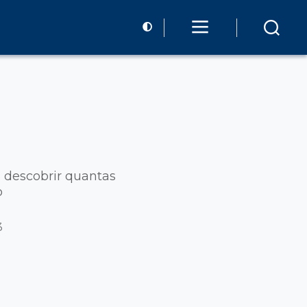
a descobrir quantas
o
3