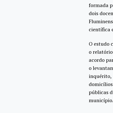
formada po
dois docen
Fluminens
científica
O estudo c
o relatóri
acordo par
o levanta
inquérito,
domicílios
públicas 
município