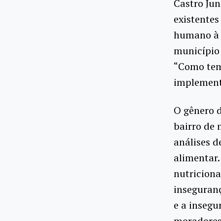
Castro Jun
existentes
humano à 
município 
“Como tem
implement
O gênero d
bairro de
análises d
alimentar
nutriciona
inseguran
e a insegu
moradores 