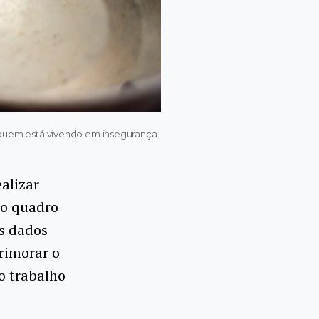
ir quem está vivendo em insegurança
ealizar
 o quadro
Os dados
primorar o
o trabalho