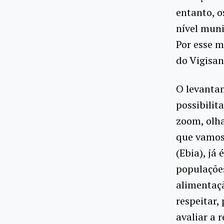
entanto, 
nível muni
Por esse m
do Vigisan
O levanta
possibilit
zoom, olha
que vamos 
(Ebia), já
populações
alimentaçã
respeitar,
avaliar a 