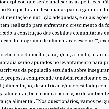
ior explicou que serão analisadas as políticas pú
 no Rio que foram desenhadas para a garantia do 
alimentação e nutrição adequadas, e quais ações
tem realizado para enfrentar o crescimento da f
 sido a construção das cozinhas comunitárias ou
ação do programa de alimentação escolar?”, exem
o chefe do domicílio, a raça/cor, a renda, a faixa 
 moradia serão apurados no levantamento para pr
escritivas da população estudada sobre insegura
. A proposta compreende também relacionar o es
l (alimentação, desnutrição e/ou obesidade) com
ça alimentar, bem como a percepção do ambiente
rança alimentar. “Nos questionários, vamos pergu
identificam, no seu território de moradia, a