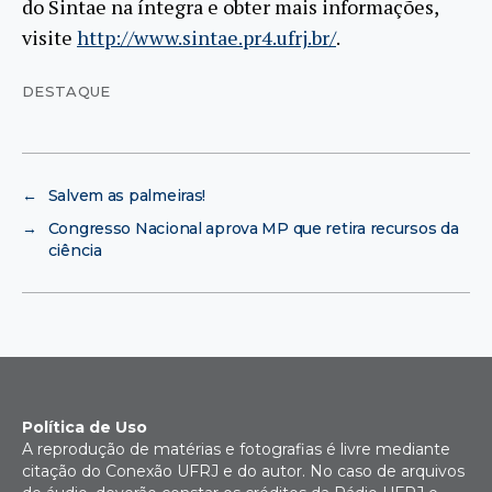
do Sintae na íntegra e obter mais informações,
visite
http://www.sintae.pr4.ufrj.br/
.
DESTAQUE
←
Salvem as palmeiras!
→
Congresso Nacional aprova MP que retira recursos da
ciência
Política de Uso
A reprodução de matérias e fotografias é livre mediante
citação do Conexão UFRJ e do autor. No caso de arquivos