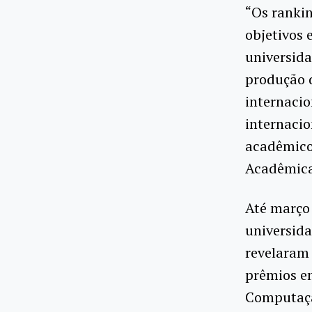
“Os ranki
objetivos 
universida
produção d
internacio
internacio
acadêmicos
Acadêmica
Até março 
universid
revelaram 
prêmios em
Computaçã