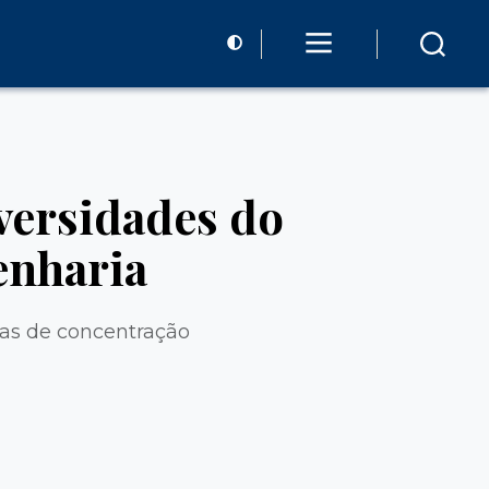
versidades do
enharia
eas de concentração