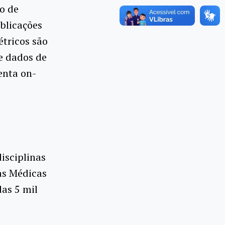
o de
blicações
étricos são
e dados de
enta on-
isciplinas
as Médicas
das 5 mil