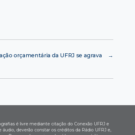
uação orçamentária da UFRJ se agrava
→
ografias é livre mediante citação do Conexão UFRJ e
e áudio, deverão constar os créditos da Rádio UFRJ e,