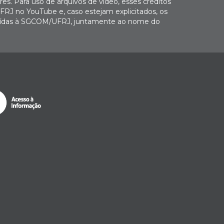
es. Para uso de arquivos de vídeo, esses créditos
FRJ no YouTube e, caso estejam explicitados, os
buídas à SGCOM/UFRJ, juntamente ao nome do