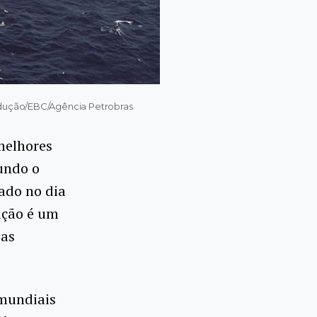
rodução/EBC/Agência Petrobras
 melhores
undo o
ado no dia
ação é um
cas
 mundiais