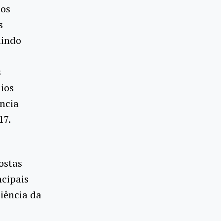
cos
s
uindo
s
mios
ncia
17.
ostas
ncipais
iência da