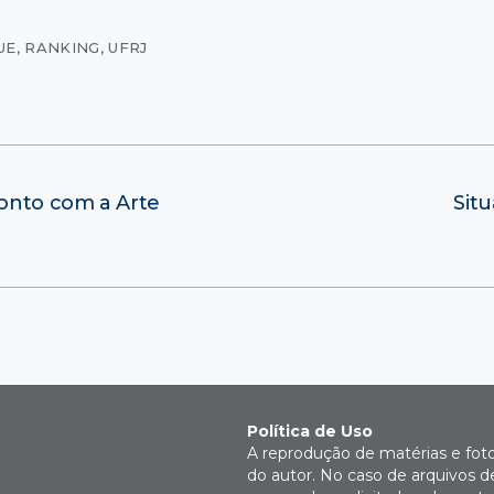
UE
,
RANKING
,
UFRJ
onto com a Arte
Sit
Política de Uso
A reprodução de matérias e fot
do autor. No caso de arquivos d