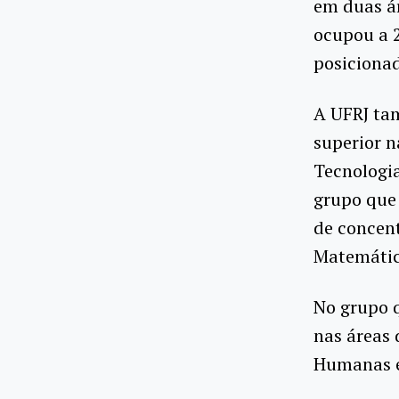
em duas á
ocupou a 2
posicionad
A UFRJ tam
superior n
Tecnologia
grupo que 
de concent
Matemática
No grupo q
nas áreas 
Humanas e