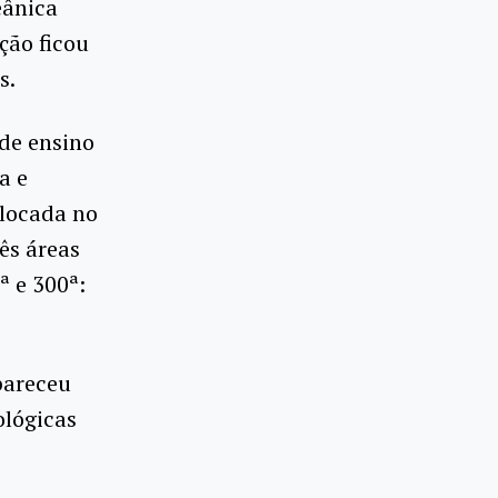
eânica
ção ficou
s.
de ensino
a e
olocada no
ês áreas
ª e 300ª:
pareceu
ológicas