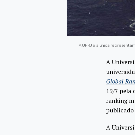
A UFRJ é a única representan
A Universi
universid
Global Ran
19/7 pela 
ranking mu
publicado
A Universi