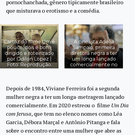
pornochanchada, gênero tipicamente brasileiro
que misturava o erotismo e a comédia.
Cartaz do filme Um é
A cineasta Adélia
pouco, dois é bom,
Sampaio, primeira
dirigido e roteirizado
diretora negra a ter
por Odilon Lopez |
um longa lançado
Foto: Reprodução.
comercialmente no
Brasil | Foto:
Reprodução.
Depois de 1984, Viviane Ferreira foi a segunda
mulher negra a ter um longa-metragem lançado
comercialmente. Em 2020 estreou o filme
Um Dia
com Jerusa
, que tem no elenco nomes como Léa
Garcia, Débora Marçal e Antônio Pitanga e fala
sobre o encontro entre uma mulher que abre as