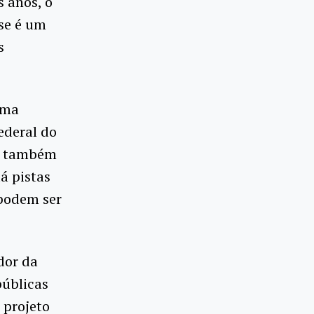
s anos, o
se é um
s
Uma
ederal do
19 também
á pistas
 podem ser
dor da
públicas
 projeto