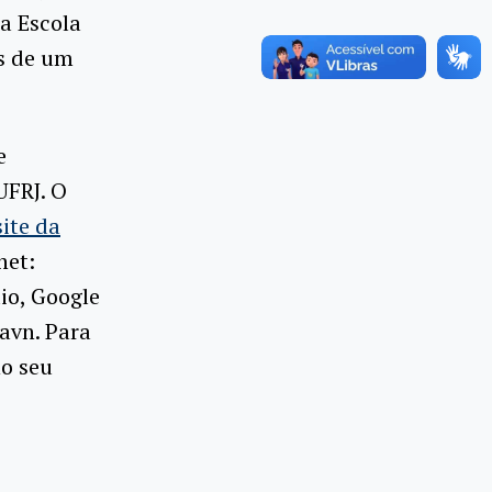
a Escola
os de um
e
UFRJ. O
site da
net:
io, Google
aavn. Para
no seu