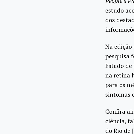
People’s Pa
estudo ac
dos destaq
informaçõ
Na edição 
pesquisa f
Estado de
na retina
para os m
sintomas 
Confira ai
ciência, f
do Rio de 