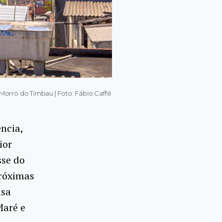
Morro do Timbau | Foto: Fábio Caffé
ncia,
ior
sse do
próximas
isa
Maré e