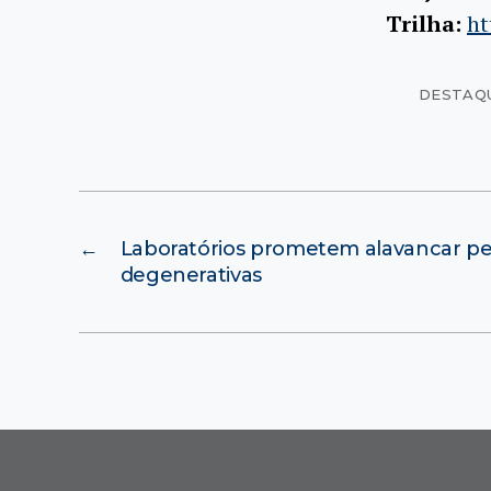
Trilha:
ht
DESTAQ
←
Laboratórios prometem alavancar pe
degenerativas