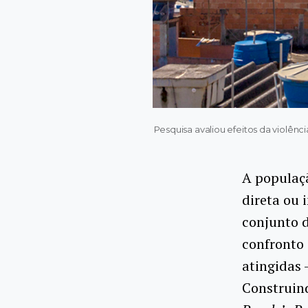
Pesquisa avaliou efeitos da violên
A populaçã
direta ou
conjunto d
confronto 
atingidas 
Construind