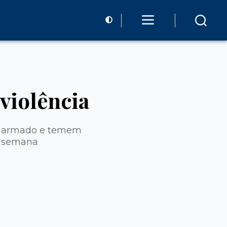
 violência
to armado e temem
a semana