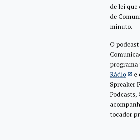
de lei que
de Comunic
minuto.
O podcast
Comunicaç
programa v
Rádio
e 
Spreaker P
Podcasts, 
acompanhar
tocador pr