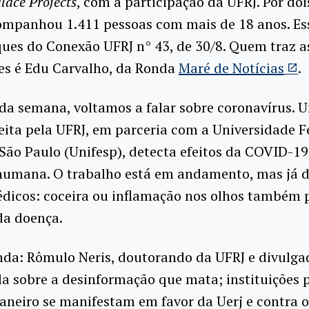
lace Projects
, com a participação da UFRJ. Por doi
ompanhou 1.411 pessoas com mais de 18 anos. Es
ues do Conexão UFRJ n° 43, de 30/8. Quem traz a
es é Edu Carvalho, da Ronda
Maré de Notícias
.
da semana, voltamos a falar sobre coronavírus. 
eita pela UFRJ, em parceria com a Universidade F
 São Paulo (Unifesp), detecta efeitos da COVID-
 humana. O trabalho está em andamento, mas já d
édicos: coceira ou inflamação nos olhos também
da doença.
nda: Rômulo Neris, doutorando da UFRJ e divulga
ala sobre a desinformação que mata; instituições 
Janeiro se manifestam em favor da Uerj e contra o