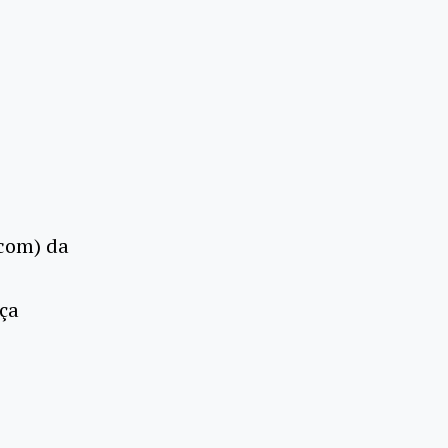
com) da
nça