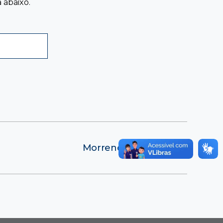
 abaixo.
Morrendo de Brasil
→