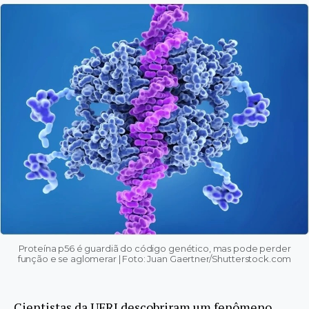
Proteí­na p56 é guardiã do código genético, mas pode perder
função e se aglomerar | Foto: Juan Gaertner/Shutterstock.com
Cientistas da UFRJ descobriram um fenômeno