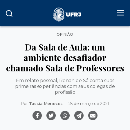
Categorias
OPINIÃO
Da Sala de Aula: um
ambiente desafiador
chamado Sala de Professores
Em relato pessoal, Renan de Sá conta suas
primeiras experiências com seus colegas de
profissão
Por
Tassia Menezes
25 de março de 2021