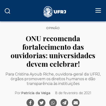
Categorias
OPINIÃO
ONU recomenda
fortalecimento das
ouvidorias: universidades
devem celebrar!
Para Cristina Ayoub Riche, ouvidora-geral da UFRJ,
órgãos promovem os direitos humanos e dão
transparência às instituições
Por
Patrí­cia da Veiga
8 de fevereiro de 2021