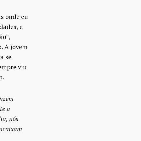
as onde eu
dades, e
ão”,
o. A jovem
a se
sempre viu
o.
duzem
te a
ia, nós
encaixam