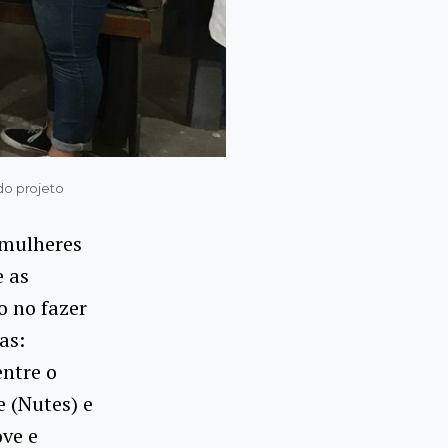
do projeto
 mulheres
e as
o no fazer
as:
entre o
 (Nutes) e
ove e