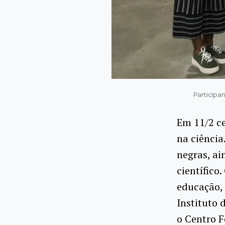
Participa
Em 11/2 c
na ciência
negras, ai
científico
educação, 
Instituto 
o Centro F