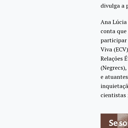
divulga a 
Ana Lúcia
conta que 
participar
Viva (ECV
Relações É
(Negrecs),
e atuante
inquietaç
cientistas