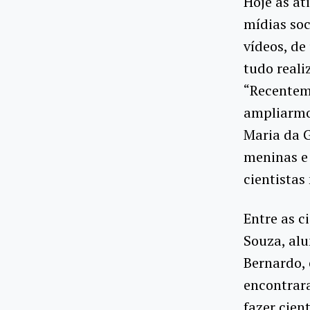
Hoje as at
mídias soc
vídeos, de
tudo reali
“Recentem
ampliarmo
Maria da G
meninas e 
cientistas
Entre as c
Souza, alu
Bernardo, 
encontrar
fazer cient