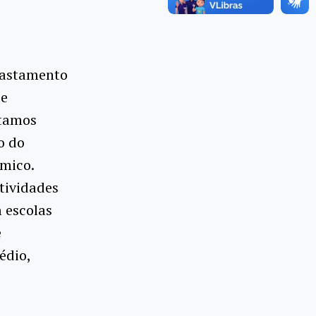
afastamento
de
ntamos
o do
êmico.
tividades
 escolas
e
édio,