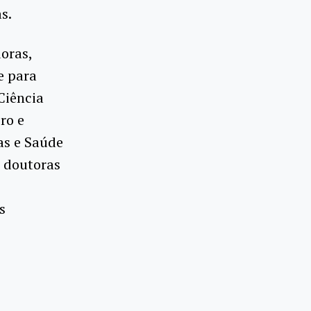
s.
oras,
e para
Ciência
ro e
as e Saúde
, doutoras
s