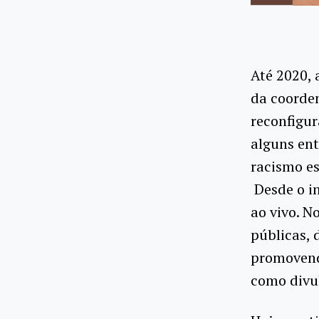
Até 2020, 
da coorden
reconfigur
alguns ent
racismo es
Desde o i
ao vivo. N
públicas, 
promovend
como divul