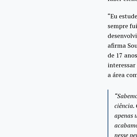
“Eu estude
sempre fui
desenvolvi
afirma Sou
de 17 anos
interessar
a área co
“Sabemo
ciência.
apenas u
acabamo
nesse per