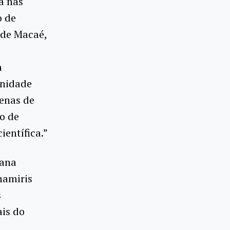
a nas
o de
 de Macaé,
a
unidade
zenas de
o de
ientífica.”
iana
hamiris
s
is do