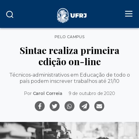
Categorias
PELO CAMPUS
Sintae realiza primeira
edição on-line
Técnicos-administrativos em Educação de todo o
país podem inscrever trabalhos até 21/10
Por
Carol Correia
9 de outubro de 2020