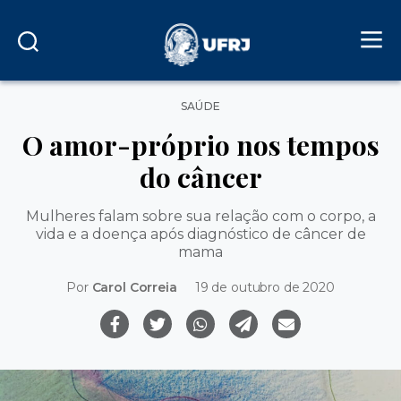
Categorias
SAÚDE
O amor-próprio nos tempos
do câncer
Mulheres falam sobre sua relação com o corpo, a
vida e a doença após diagnóstico de câncer de
mama
Por
Carol Correia
19 de outubro de 2020