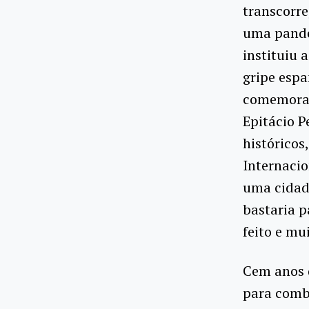
transcorre
uma pande
instituiu 
gripe espa
comemoraç
Epitácio P
históricos
Internaci
uma cidad
bastaria p
feito e mu
Cem anos d
para comb