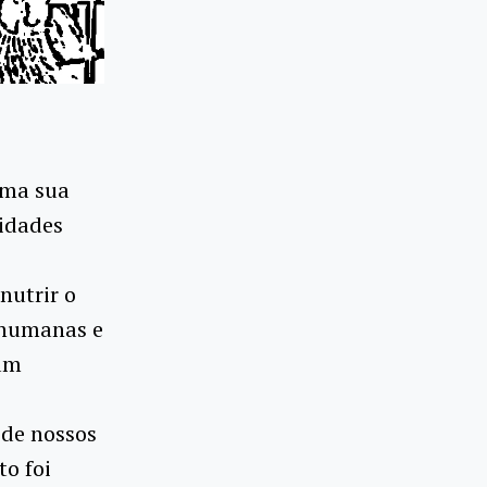
irma sua
vidades
nutrir o
s humanas e
dam
 de nossos
to foi