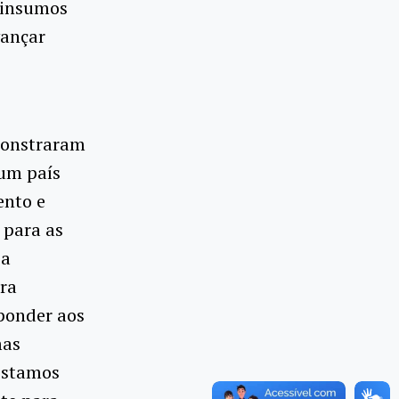
 insumos
vançar
emonstraram
um país
ento e
 para as
 a
ra
ponder aos
mas
Estamos