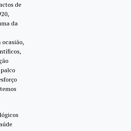
actos de
920,
auma da
 ocasião,
tíficos,
ição
 palco
sforço
 temos
lógicos
saúde