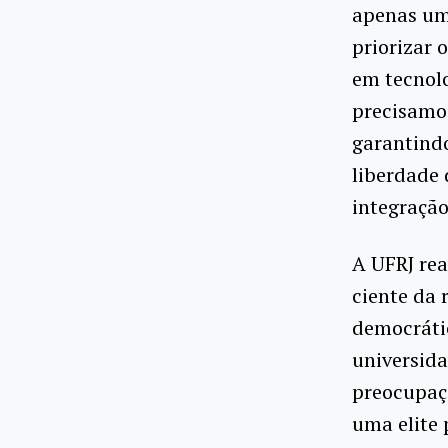
apenas uma
priorizar
em tecnolo
precisamos
garantind
liberdade
integração
A UFRJ rea
ciente da 
democrátic
universida
preocupaçã
uma elite 