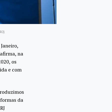
RJ)
Janeiro,
eafirma, na
2020, os
ida e com
produzimos
 formas da
RJ