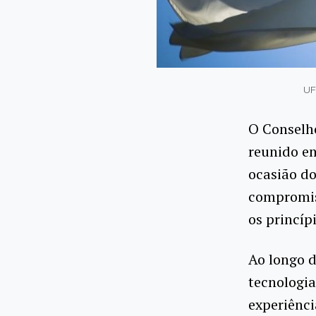
UF
O Conselho
reunido em
ocasião do
compromis
os princíp
Ao longo 
tecnologia
experiênc