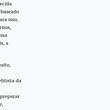
decida
 baseado
ara isso,
rnos,
ossa
s, a
uito,
litista da
 preparar
e,