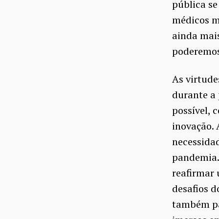
pública se
médicos m
ainda mais
poderemos 
As virtude
durante a
possível, 
inovação. 
necessidad
pandemia.
reafirmar 
desafios d
também pa