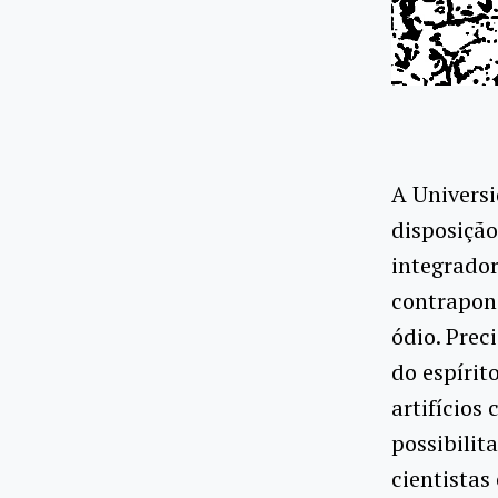
A Universi
disposição
integrador
contrapond
ódio. Prec
do espírit
artifícios 
possibili
cientistas