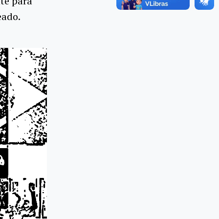
te para
eado.