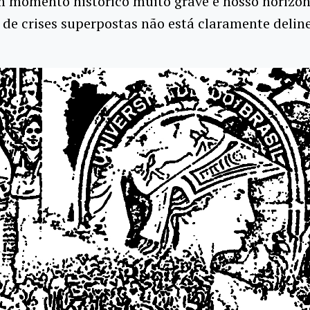
m momento histórico muito grave e nosso horizon
de crises superpostas não está claramente delin