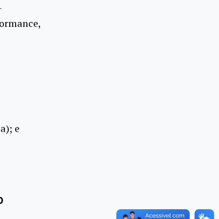
-
formance,
a); e
0