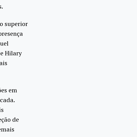
s.
o superior
presença
uel
e Hilary
ais
ões em
écada.
is
eção de
demais