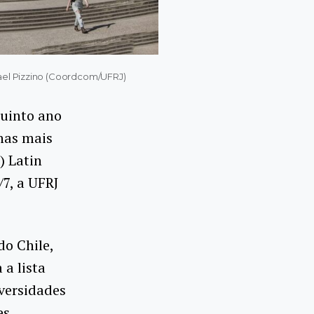
hael Pizzino (Coordcom/UFRJ)
quinto ano
nas mais
) Latin
/7, a UFRJ
do Chile,
 a lista
iversidades
es