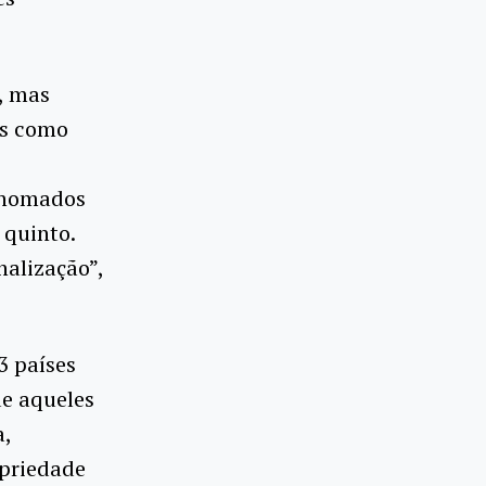
, mas
is como
enomados
quinto.
alização”,
3 países
ue aqueles
a,
opriedade