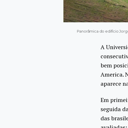
Panorâmica do edifício Jorg
A Universi
consecutiv
bem posic
America. N
aparece na
Em primeir
seguida da
das brasil
avaliadas: