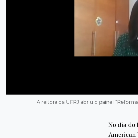
A reitora da UFRJ abriu o painel “Refo
No dia do 
American 