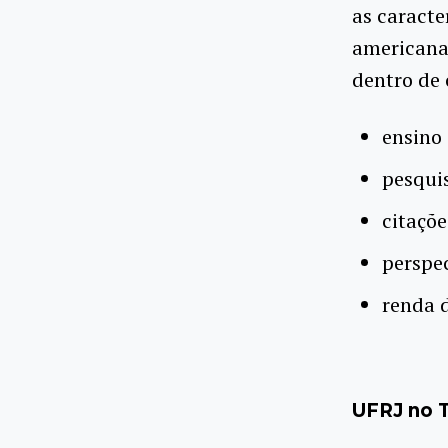
as caracte
americanas
dentro de 
ensino
pesquis
citaçõe
perspec
renda d
UFRJ no 