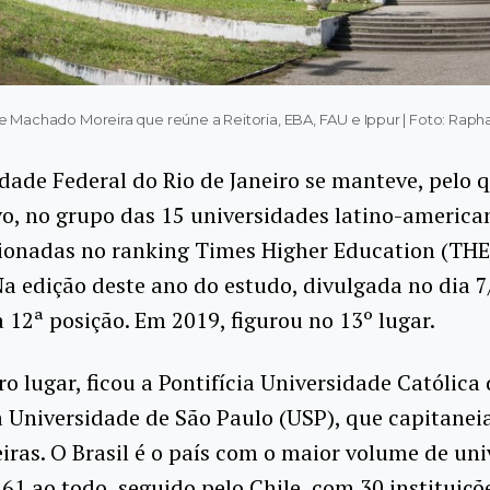
e Machado Moreira que reúne a Reitoria, EBA, FAU e Ippur | Foto: Rap
dade Federal do Rio de Janeiro se manteve, pelo 
o, no grupo das 15 universidades latino-america
ionadas no ranking Times Higher Education (THE
a edição deste ano do estudo, divulgada no dia 7
 12ª posição. Em 2019, figurou no 13º lugar.
o lugar, ficou a Pontifícia Universidade Católica 
 Universidade de São Paulo (USP), que capitaneia
eiras. O Brasil é o país com o maior volume de un
 61 ao todo, seguido pelo Chile, com 30 instituiçõ