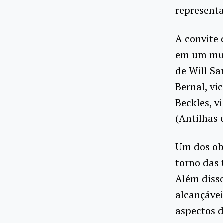
representa
A convite 
em um mun
de Will Sa
Bernal, vi
Beckles, v
(Antilhas 
Um dos obj
torno das 
Além diss
alcançáve
aspectos d