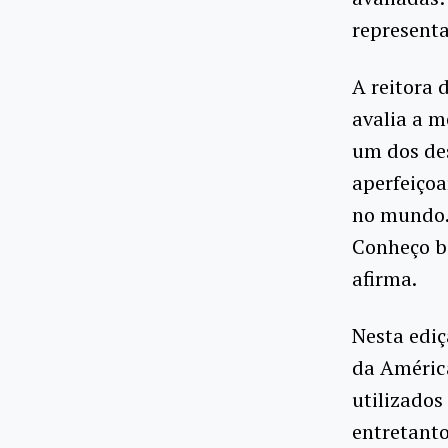
represent
A reitora 
avalia a m
um dos des
aperfeiço
no mundo.
Conheço be
afirma.
Nesta ediç
da América
utilizados
entretant