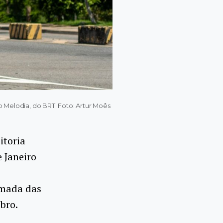
 Melodia, do BRT. Foto: Artur Moês
itoria
 Janeiro
omada das
bro.