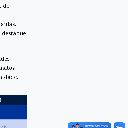
o de
aulas.
u destaque
ades
isitos
nidade.