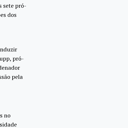
 sete pró-
ões dos
induzir
upp, pró-
rdenador
ssão pela
s no
rsidade