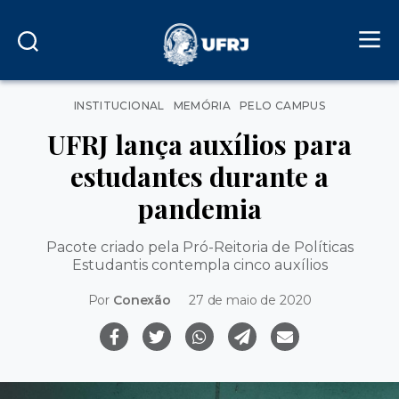
Categorias
INSTITUCIONAL
MEMÓRIA
PELO CAMPUS
UFRJ lança auxílios para
estudantes durante a
pandemia
Pacote criado pela Pró-Reitoria de Políticas
Estudantis contempla cinco auxílios
Por
Conexão
27 de maio de 2020