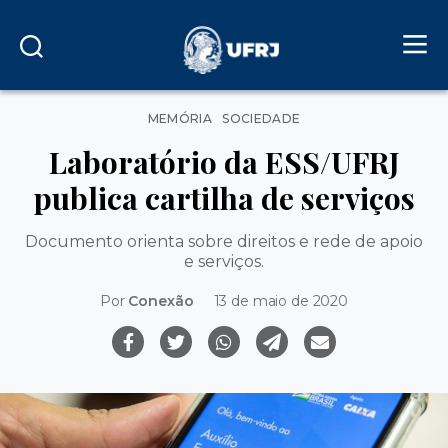
Categorias
MEMÓRIA
SOCIEDADE
Laboratório da ESS/UFRJ
publica cartilha de serviços
Documento orienta sobre direitos e rede de apoio
e serviços.
Por
Conexão
13 de maio de 2020