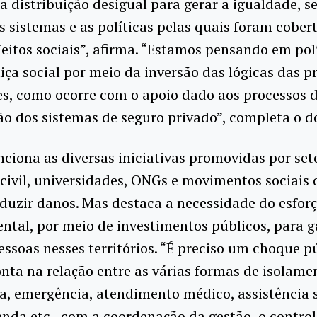
a distribuição desigual para gerar a igualdade, s
 sistemas e as políticas pelas quais foram cobert
eitos sociais”, afirma. “Estamos pensando em pol
iça social por meio da inversão das lógicas das p
s, como ocorre com o apoio dado aos processos 
ão dos sistemas de seguro privado”, completa o d
iona as diversas iniciativas promovidas por set
civil, universidades, ONGs e movimentos sociais 
uzir danos. Mas destaca a necessidade do esfor
tal, por meio de investimentos públicos, para g
essoas nesses territórios. “É preciso um choque p
nta na relação entre as várias formas de isolame
, emergência, atendimento médico, assistência s
enda etc., com a coordenação da gestão, o contro