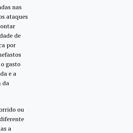
adas nas
nos ataques
pontar
idade de
ca por
nefastos
 o gasto
ida e a
a da
orrido ou
diferente
as a