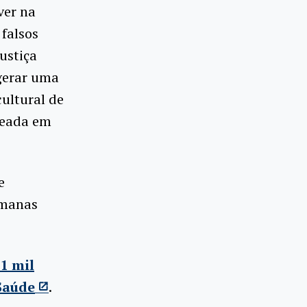
ver na
 falsos
ustiça
 gerar uma
ultural de
seada em
e
umanas
11 mil
Saúde
.