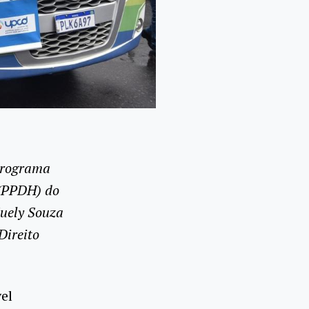
Programa
 (PPDH) do
Suely Souza
Direito
el