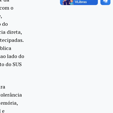
 com o
,
o do
ia direta,
ntecipadas.
blica
 ao lado do
nto do SUS
ura
tolerância
memória,
 e