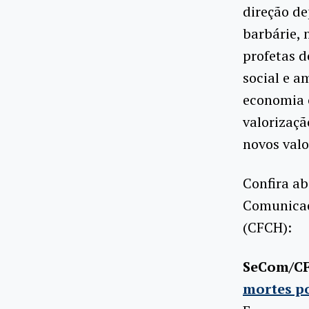
direção de
barbárie, 
profetas d
social e a
economia 
valorizaçã
novos valo
Confira ab
Comunicaç
(CFCH):
SeCom/C
mortes po