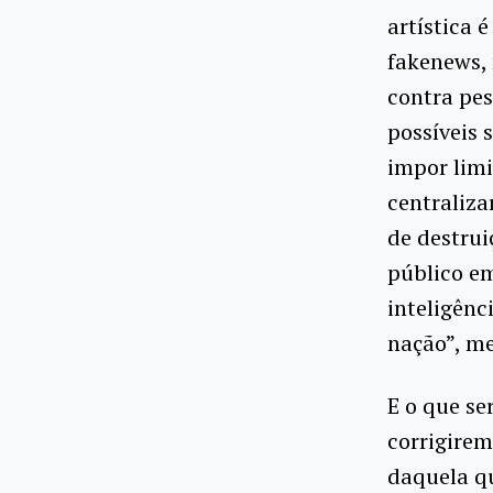
artística 
fakenews, 
contra pes
possíveis 
impor limi
centraliza
de destrui
público em
inteligênc
nação”, m
E o que s
corrigirem
daquela qu