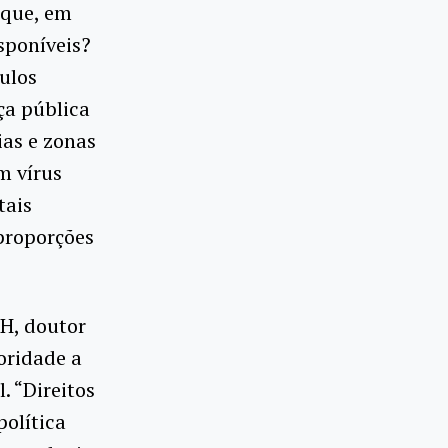
 que, em
sponíveis?
culos
ça pública
ias e zonas
m vírus
tais
 proporções
H, doutor
oridade a
. “Direitos
política