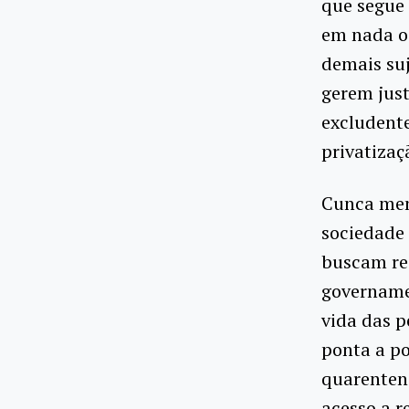
que segue 
em nada os
demais suj
gerem just
excludente
privatizaç
Cunca menc
sociedade 
buscam red
governamen
vida das p
ponta a po
quarentena
acesso a r