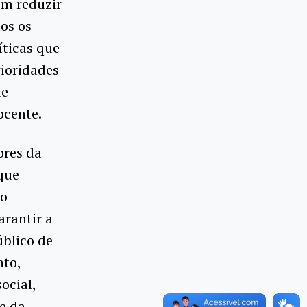
em reduzir
os os
íticas que
rioridades
de
ocente.
ores da
que
ço
arantir a
úblico de
nto,
ocial,
le da