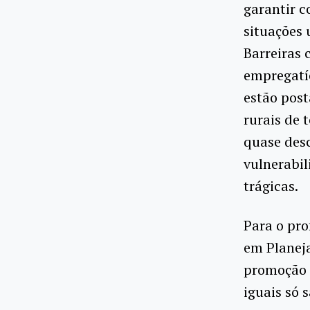
garantir c
situações 
Barreiras 
empregatíc
estão post
rurais de 
quase desc
vulnerabil
trágicas.
Para o pr
em Planeja
promoção d
iguais só 