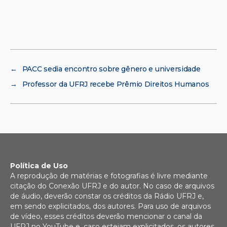
←
PACC sedia encontro sobre gênero e universidade
→
Professor da UFRJ recebe Prêmio Direitos Humanos
Política de Uso
A reprodução de matérias e fotografias é livre mediante
citação do Conexão UFRJ e do autor. No caso de arquivos
de áudio, deverão constar os créditos da Rádio UFRJ e,
em sendo explicitados, dos autores. Para uso de arquivos
de vídeo, esses créditos deverão mencionar o canal da
UFRJ no YouTube e, caso estejam explicitados, os autores.