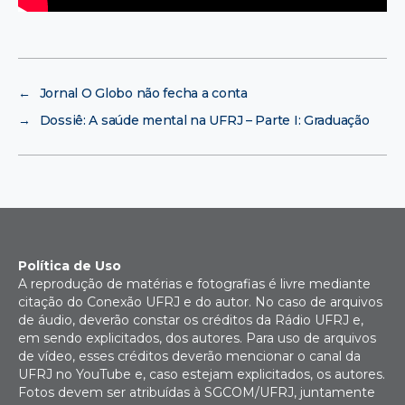
←
Jornal O Globo não fecha a conta
→
Dossiê: A saúde mental na UFRJ – Parte I: Graduação
Política de Uso
A reprodução de matérias e fotografias é livre mediante
citação do Conexão UFRJ e do autor. No caso de arquivos
de áudio, deverão constar os créditos da Rádio UFRJ e,
em sendo explicitados, dos autores. Para uso de arquivos
de vídeo, esses créditos deverão mencionar o canal da
UFRJ no YouTube e, caso estejam explicitados, os autores.
Fotos devem ser atribuídas à SGCOM/UFRJ, juntamente