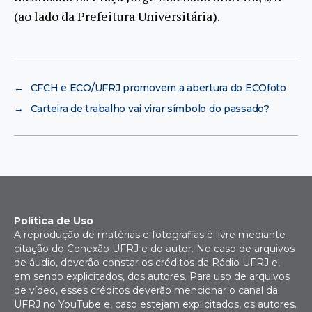
(ao lado da Prefeitura Universitária).
←
CFCH e ECO/UFRJ promovem a abertura do ECOfoto
→
Carteira de trabalho vai virar símbolo do passado?
Política de Uso
A reprodução de matérias e fotografias é livre mediante
citação do Conexão UFRJ e do autor. No caso de arquivos
de áudio, deverão constar os créditos da Rádio UFRJ e,
em sendo explicitados, dos autores. Para uso de arquivos
de vídeo, esses créditos deverão mencionar o canal da
UFRJ no YouTube e, caso estejam explicitados, os autores.