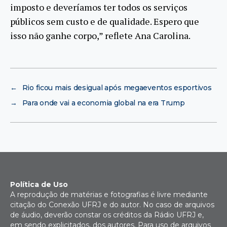
imposto e deveríamos ter todos os serviços
públicos sem custo e de qualidade. Espero que
isso não ganhe corpo,” reflete Ana Carolina.
←
Rio ficou mais desigual após megaeventos esportivos
→
Para onde vai a economia global na era Trump
Política de Uso
A reprodução de matérias e fotografias é livre mediante
citação do Conexão UFRJ e do autor. No caso de arquivos
de áudio, deverão constar os créditos da Rádio UFRJ e,
em sendo explicitados, dos autores. Para uso de arquivos