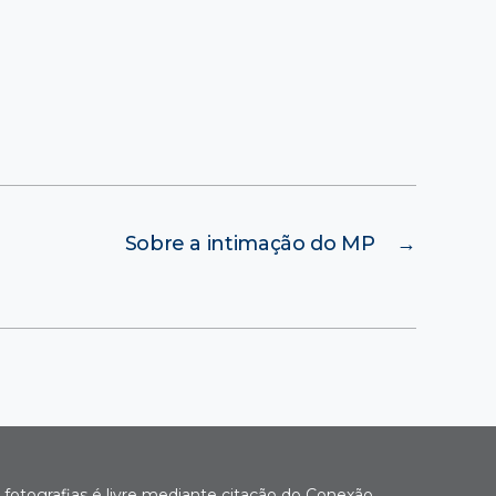
Sobre a intimação do MP
→
fotografias é livre mediante citação do Conexão