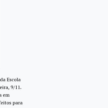
 da Escola
ira, 9/11.
da em
feitos para