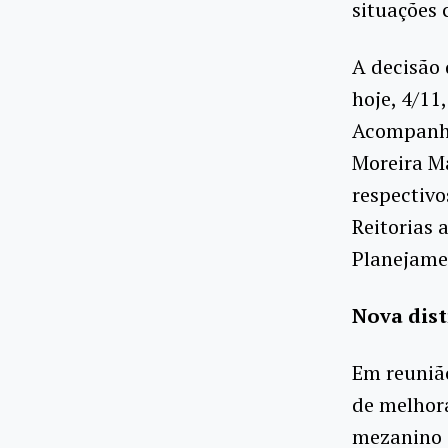
situações
A decisão 
hoje, 4/11
Acompanha
Moreira M
respectivo
Reitorias 
Planejame
Nova dist
Em reunião
de melhora
mezanino d