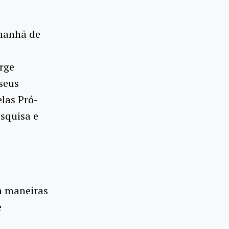
 manhã de
rge
seus
elas Pró-
esquisa e
m maneiras
e