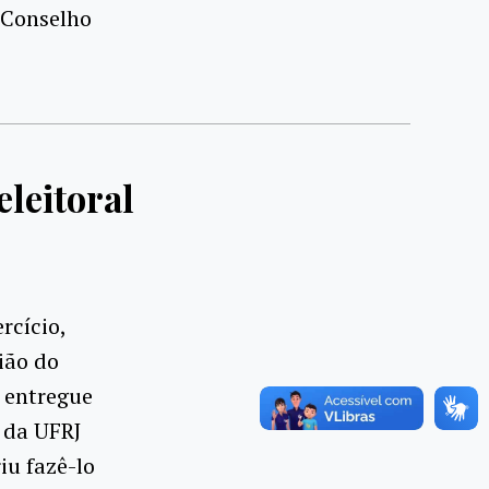
 Conselho
leitoral
rcício,
ião do
i entregue
r da UFRJ
iu fazê-lo