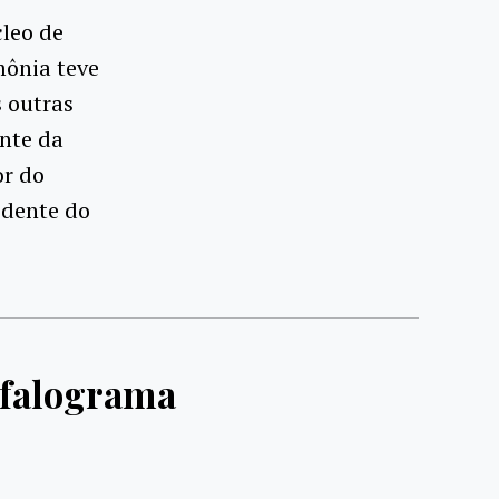
cleo de
mônia teve
s outras
ente da
or do
sidente do
efalograma