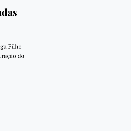
adas
ga Filho
tração do