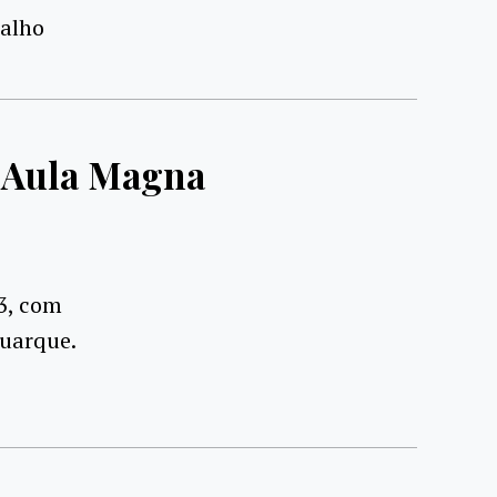
balho
r Aula Magna
03, com
Buarque.