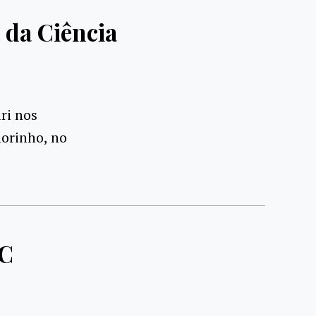
 da Ciência
ri nos
horinho, no
DC