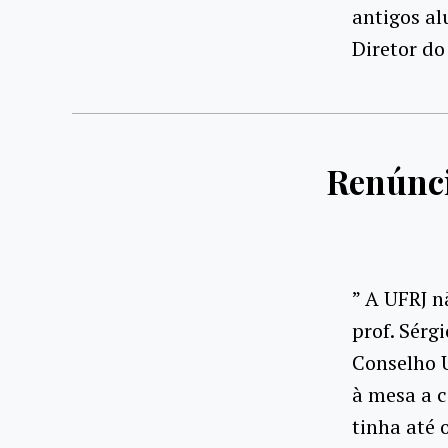
antigos al
Diretor do
Renúnci
” A UFRJ n
prof. Sérg
Conselho U
à mesa a c
tinha até 