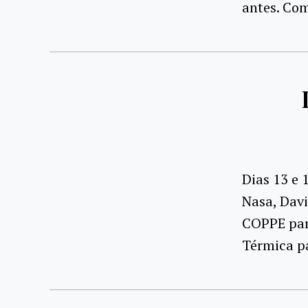
antes. Com
Dias 13 e 
Nasa, Davi
COPPE par
Térmica pa