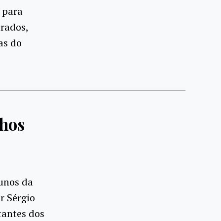
 para
trados,
as do
lhos
unos da
r Sérgio
tantes dos