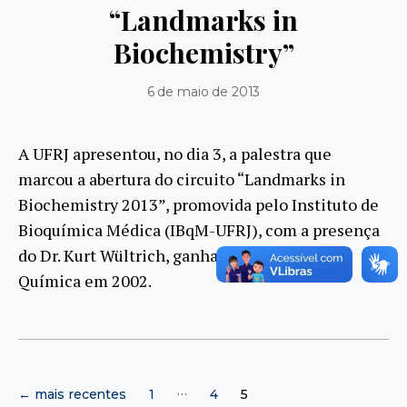
“Landmarks in
Biochemistry”
6 de maio de 2013
A UFRJ apresentou, no dia 3, a palestra que
marcou a abertura do circuito “Landmarks in
Biochemistry 2013”, promovida pelo Instituto de
Bioquímica Médica (IBqM-UFRJ), com a presença
do Dr. Kurt Wültrich, ganhador do Nobel de
Química em 2002.
Paginação
…
←
mais recentes
1
4
5
de