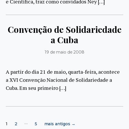
e Científica, traz como convidados Ney […]
Convenção de Solidariedade
a Cuba
19 de maio de 2008
A partir do dia 21 de maio, quarta-feira, acontece
a XVI Convenção Nacional de Solidariedade a
Cuba. Em seu primeiro […]
Paginação
…
1
2
5
mais antigos
→
de