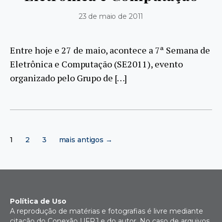
23 de maio de 2011
Entre hoje e 27 de maio, acontece a 7ª Semana de
Eletrônica e Computação (SE2011), evento
organizado pelo Grupo de […]
Paginação
1
2
3
mais antigos
→
de
posts
Política de Uso
A reprodução de matérias e fotografias é livre mediante
citação do Conexão UFRJ e do autor. No caso de arquivos