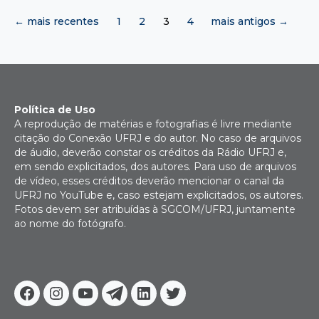
Paginação
←
mais recentes
1
2
3
4
mais antigos
→
de
posts
Política de Uso
A reprodução de matérias e fotografias é livre mediante
citação do Conexão UFRJ e do autor. No caso de arquivos
de áudio, deverão constar os créditos da Rádio UFRJ e,
em sendo explicitados, dos autores. Para uso de arquivos
de vídeo, esses créditos deverão mencionar o canal da
UFRJ no YouTube e, caso estejam explicitados, os autores.
Fotos devem ser atribuídas à SGCOM/UFRJ, juntamente
ao nome do fotógrafo.
Facebook
Instagram
Youtube
Telegram
Linkedin
Twitter